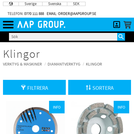
Sverige
Svenska
SEK
Meny
TELEFON:
0770 111 888
EMAIL: ORDER@AAPGROUP.SE
Klingor
VERKTYG & MASKINER
DIAMANTVERKTYG
KLINGOR
FILTRERA
SORTERA
INFO
INFO