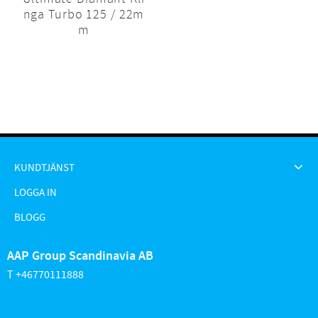
nga Turbo 125 / 22m
m
KUNDTJÄNST
LOGGA IN
BLOGG
AAP Group Scandinavia AB
T +46770111888