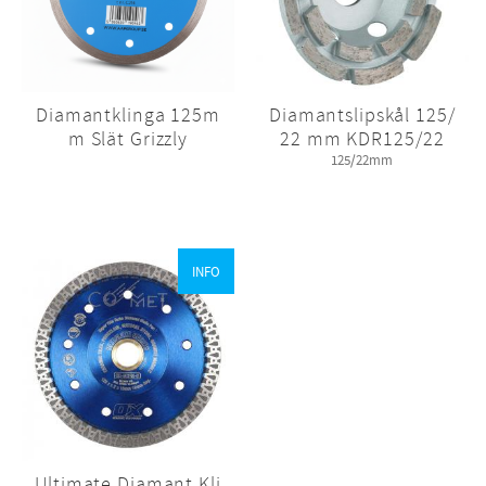
Diamantklinga 125m
Diamantslipskål 125/
m Slät Grizzly
22 mm KDR125/22
125/22mm
INFO
Ultimate Diamant Kli