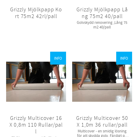
Grizzly Mjölkpapp Ko
Grizzly Mjölkpapp Lå
rt 75m2 42rl/pall
ng 75m2 40/pall
Golvskydd renovering ,Lång 75
m2 40/pall
INFO
INFO
Grizzly Multicover 16
Grizzly Multicover 50
X 0,8m 110 Rullar/pal
X 1,0m 36 rullar/pall
l
​Multicover - en smidig lösning
för att skydda golv. Färdigt på