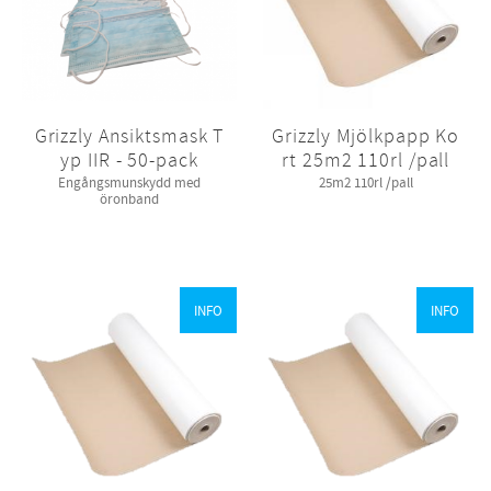
Grizzly Ansiktsmask T
Grizzly Mjölkpapp Ko
yp IIR - 50-pack
rt 25m2 110rl /pall
Engångsmunskydd med
25m2 110rl /pall
öronband
INFO
INFO