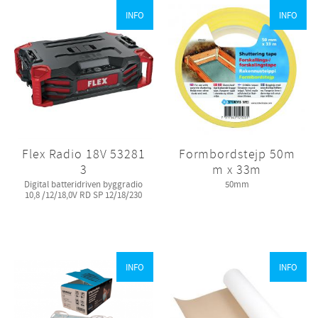
INFO
INFO
Flex Radio 18V 53281
Formbordstejp 50m
3
m x 33m
Digital batteridriven byggradio
50mm
10,8 /12/18,0V RD SP 12/18/230
INFO
INFO