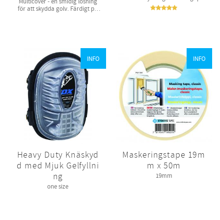
​Multicover - en smidig lösning
rulle som bara är att installera
för att skydda golv. Färdigt på
utan tejp.​ 1 meter bred.
rulle som bara är att installera
utan tejp.​ 0,8 meter bred.
INFO
INFO
Heavy Duty Knäskyd
Maskeringstape 19m
d med Mjuk Gelfyllni
m x 50m
ng
19mm
one size