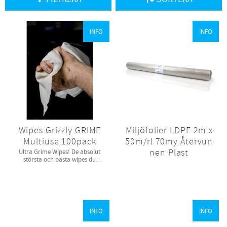
INFO
INFO
Wipes Grizzly GRIME
Miljöfolier LDPE 2m x
Multiuse 100pack
50m/rl 70my Återvun
nen Plast
Ultra Grime Wipes! De absolut
största och bästa wipes du
provat.
INFO
INFO