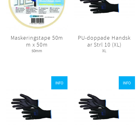
Maskeringstape 50m
PU-doppade Handsk
m x 50m
ar Strl 10 (XL)
50mm
XL
INFO
INFO