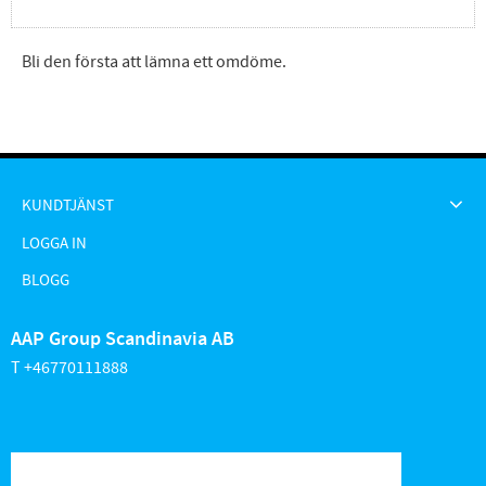
Bli den första att lämna ett omdöme.
KUNDTJÄNST
LOGGA IN
BLOGG
AAP Group Scandinavia AB
T +46770111888