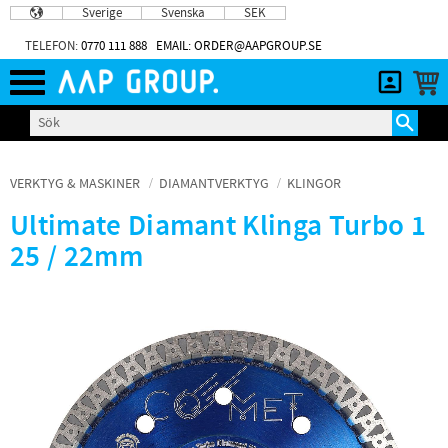
Sverige
Svenska
SEK
Meny
TELEFON:
0770 111 888
EMAIL: ORDER@AAPGROUP.SE
VERKTYG & MASKINER
DIAMANTVERKTYG
KLINGOR
Ultimate Diamant Klinga Turbo 1
25 / 22mm