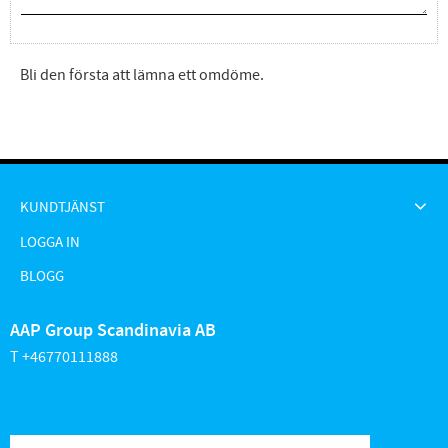
Bli den första att lämna ett omdöme.
KUNDTJÄNST
LOGGA IN
BLOGG
AAP Group Scandinavia AB
T +46770111888