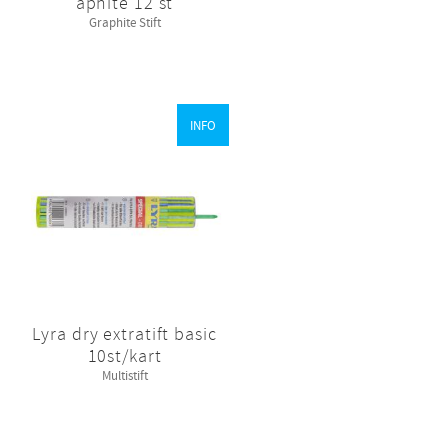
aphite 12 st
Graphite Stift
INFO
Lyra dry extratift basic
10st/kart
Multistift