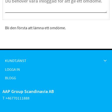
Bli den första att lämna ett omdöme.
KUNDTJÄNST
LOGGA IN
BLOGG
AAP Group Scandinavia AB
T +46770111888