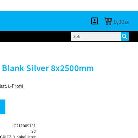
KUNDTJÄNST
LOGGA IN
BLOGG
0,00
KR
 Blank Silver 8x2500mm
st. L-Profil
G211009131
30
GRIZZLY Kakellister