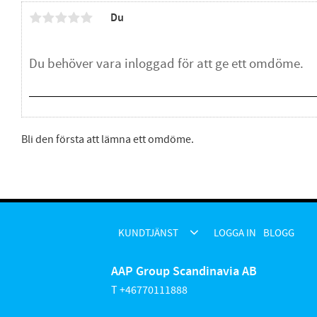
Du
Bli den första att lämna ett omdöme.
KUNDTJÄNST
LOGGA IN
BLOGG
AAP Group Scandinavia AB
T +46770111888