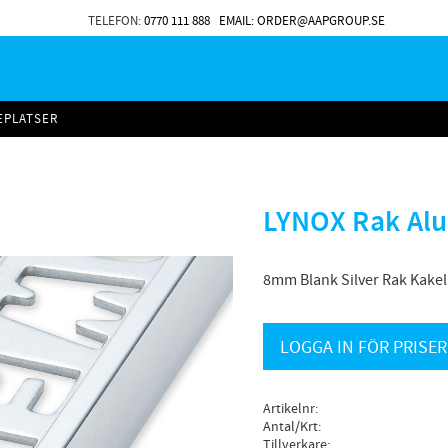
TELEFON:
0770 111 888
EMAIL: ORDER@AAPGROUP.SE
EPLATSER
LYNOX Rak Alu
8mm Blank Silver Rak Kakelli
LOGGA IN FÖR PRISER
Artikelnr
Antal/Krt
Tillverkare