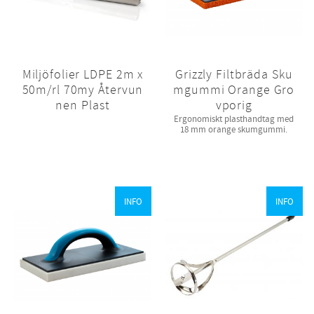
Miljöfolier LDPE 2m x
Grizzly Filtbräda Sku
50m/rl 70my Återvun
mgummi Orange Gro
nen Plast
vporig
​Ergonomiskt plasthandtag med
18 mm orange skumgummi.
INFO
INFO