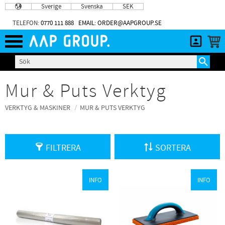
Sverige
Svenska
SEK
Meny
TELEFON:
0770 111 888
EMAIL: ORDER@AAPGROUP.SE
Mur & Puts Verktyg
VERKTYG & MASKINER
MUR & PUTS VERKTYG
FILTRERA
SORTERA
INFO
INFO