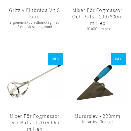
Grizzly Filtbräda Vit S
Mixer För Fogmassor
kum
Och Puts - 100x600m
m Hex
​Ergonomiskt plasthandtag med
18 mm vit skumgummi.
100x600mm hex
INFO
INFO
Mixer För Fogmassor
Murarslev - 220mm
Och Puts - 120x600m
Murarslev - Triangel
m Hex