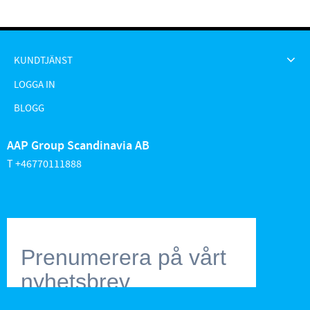
KUNDTJÄNST
LOGGA IN
BLOGG
AAP Group Scandinavia AB
T +46770111888