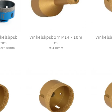
elslipsb
Vinkelslipsborr M14 - 10m
Vinkelsl
70mm
m
sborr 70 mm
M14 10mm