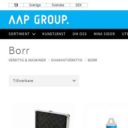
Sverige
Svenska
SEK
SORTIMENT
KUNDTJÄNST
OM OSS
MINA SIDOR
UT
Borr
VERKTYG & MASKINER
DIAMANTVERKTYG
BORR
Tillverkare
GRIZZLY Diamantverktyg Mult...
19