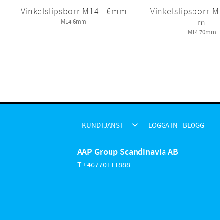
Vinkelslipsborr M14 - 6mm
Vinkelslipsborr 
m
M14 6mm
M14 70mm
KUNDTJÄNST
LOGGA IN
BLOGG
AAP Group Scandinavia AB
T +46770111888