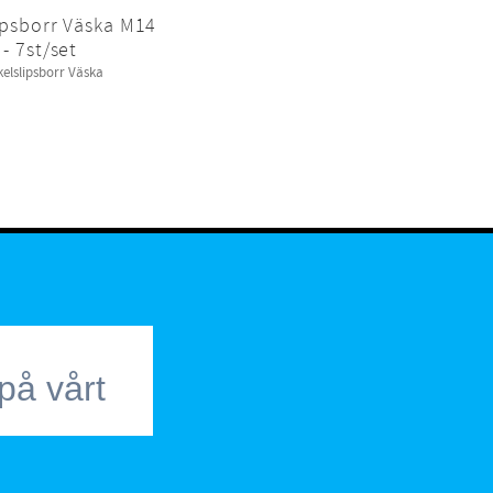
ipsborr Väska M14
- 7st/set
kelslipsborr Väska