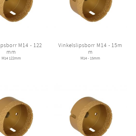
ipsborr M14 - 122
Vinkelslipsborr M14 - 15m
mm
m
M14 122mm
M14 - 15mm