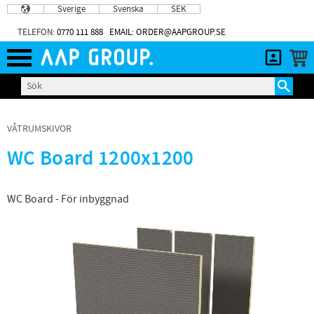
Sverige
Svenska
SEK
Meny
TELEFON:
0770 111 888
EMAIL: ORDER@AAPGROUP.SE
VÅTRUMSKIVOR
WC Board 1200x1200
WC Board - För inbyggnad