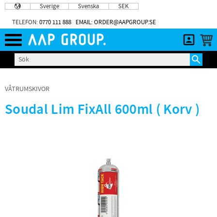
Sverige
Svenska
SEK
Meny
TELEFON:
0770 111 888
EMAIL: ORDER@AAPGROUP.SE
VÅTRUMSKIVOR
Soudal Lim FixAll 600ml ( Korv )