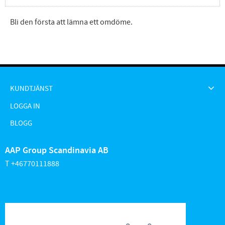
Bli den första att lämna ett omdöme.
KUNDTJÄNST
LOGGA IN
BLOGG
AAP Group Scandinavia AB
T +46770111888