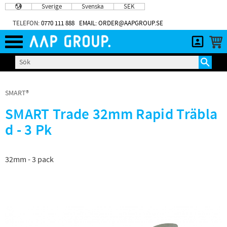
Sverige
Svenska
SEK
Meny
TELEFON:
0770 111 888
EMAIL: ORDER@AAPGROUP.SE
SMART®
SMART Trade 32mm Rapid Träbla
d - 3 Pk
32mm - 3 pack