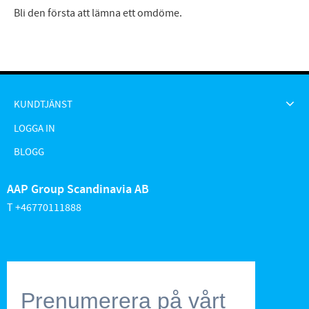
Bli den första att lämna ett omdöme.
KUNDTJÄNST
LOGGA IN
BLOGG
AAP Group Scandinavia AB
T +46770111888