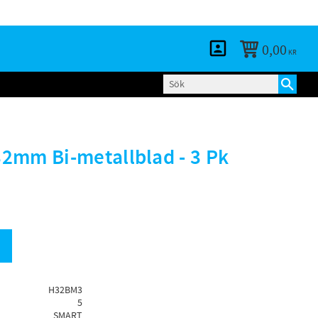
KUNDTJÄNST
LOGGA IN
BLOGG
0,00
KR
2mm Bi-metallblad - 3 Pk
H32BM3
5
SMART