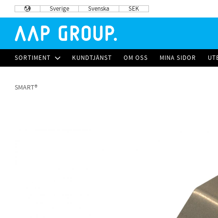
Sverige
Svenska
SEK
SORTIMENT
KUNDTJÄNST
OM OSS
MINA SIDOR
UT
SMART®