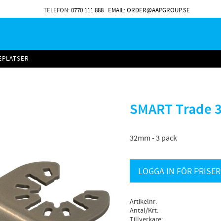
TELEFON:
0770 111 888
EMAIL: ORDER@AAPGROUP.SE
EPLATSER
SMART Trade 3
32mm - 3 pack
LOGGA IN FÖR PRISER
Artikelnr
Antal/Krt
Tillverkare