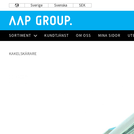
Sverige
Svenska
SEK
SORTIMENT
KUNDTJÄNST
OM OSS
MINA SIDOR
UT
KAKELSKÄRARE