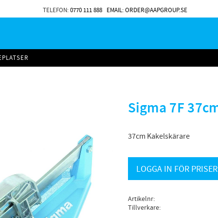
TELEFON:
0770 111 888
EMAIL: ORDER@AAPGROUP.SE
EPLATSER
Sigma 7F 37c
37cm Kakelskärare
LOGGA IN FÖR PRISER
Artikelnr
Tillverkare