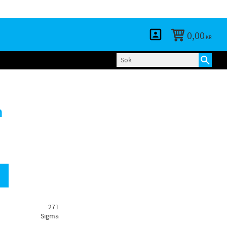
KUNDTJÄNST
LOGGA IN
BLOGG
0,00
KR
m
271
Sigma