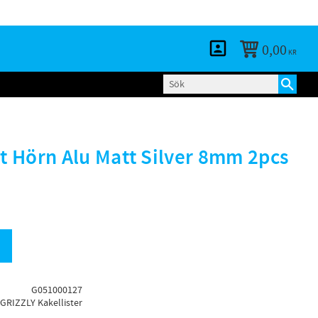
KUNDTJÄNST
LOGGA IN
BLOGG
0,00
KR
 Hörn Alu Matt Silver 8mm 2pcs
G051000127
GRIZZLY Kakellister