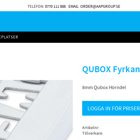
TELEFON:
0770 111 888
EMAIL: ORDER@AAPGROUP.SE
EPLATSER
QUBOX Fyrkant
8mm Qubox Hörndel
LOGGA IN FÖR PRISER
Artikelnr
Tillverkare