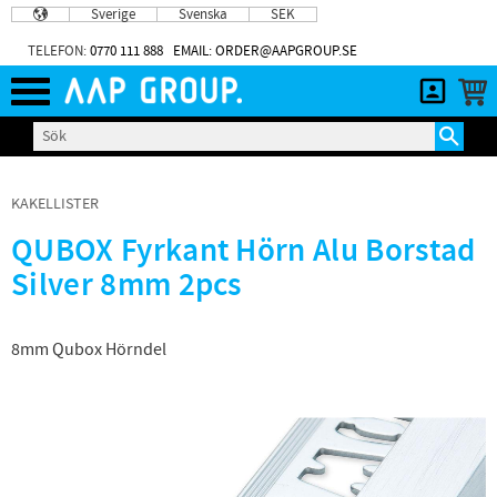
Sverige
Svenska
SEK
Meny
TELEFON:
0770 111 888
EMAIL: ORDER@AAPGROUP.SE
KAKELLISTER
QUBOX Fyrkant Hörn Alu Borstad
Silver 8mm 2pcs
8mm Qubox Hörndel