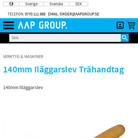
Sverige
Svenska
SEK
Meny
TELEFON:
0770 111 888
EMAIL: ORDER@AAPGROUP.SE
VERKTYG & MASKINER
140mm Iläggarslev Trähandtag
140mm Illäggarslev