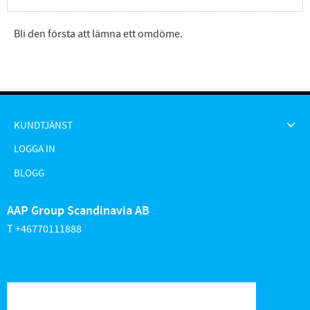
Bli den första att lämna ett omdöme.
KUNDTJÄNST
LOGGA IN
BLOGG
AAP Group Scandinavia AB
T +46770111888