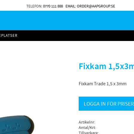
TELEFON:
0770 111 888
EMAIL: ORDER@AAPGROUP.SE
EPLATSER
Fixkam 1,5x3m
Fixkam Trade 1,5 x 3mm
LOGGA IN FÖR PRISER
Artikelnr
Antal/Krt
Tillverkare