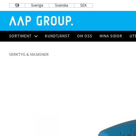
Sverige
Svenska
SEK
SORTIMENT
KUNDTJÄNST
OM OSS
MINA SIDOR
UT
VERKTYG & MASKINER