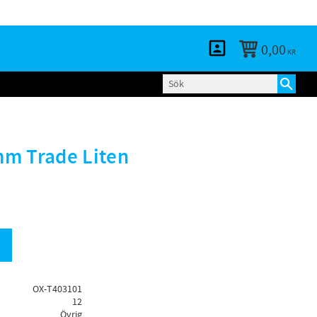
KUNDTJÄNST
LOGGA IN
BLOGG
0,00
KR
m Trade Liten
OX-T403101
12
Övrig