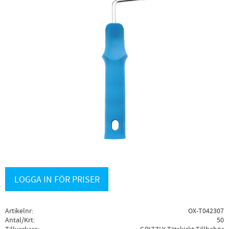
LOGGA IN FÖR PRISER
Artikelnr
OX-T042307
Antal/Krt
50