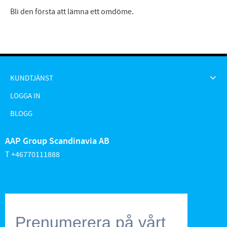
Bli den första att lämna ett omdöme.
KUNDTJÄNST
LOGGA IN
BLOGG
AAP Group Scandinavia AB
T +46770111888