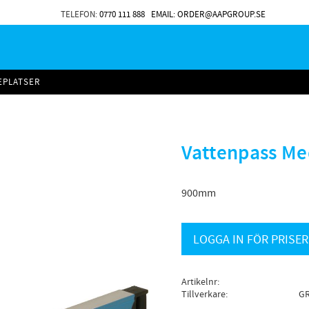
TELEFON:
0770 111 888
EMAIL: ORDER@AAPGROUP.SE
EPLATSER
Vattenpass M
900mm
LOGGA IN FÖR PRISER
Artikelnr
Tillverkare
GR