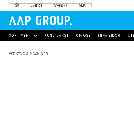
Sverige
Svenska
SEK
SORTIMENT
KUNDTJÄNST
OM OSS
MINA SIDOR
UT
VERKTYG & MASKINER