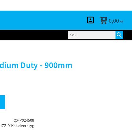
KUNDTJÄNST
LOGGA IN
BLOGG
0,00
KR
edium Duty - 900mm
OX-P024509
IZZLY Kakelverktyg