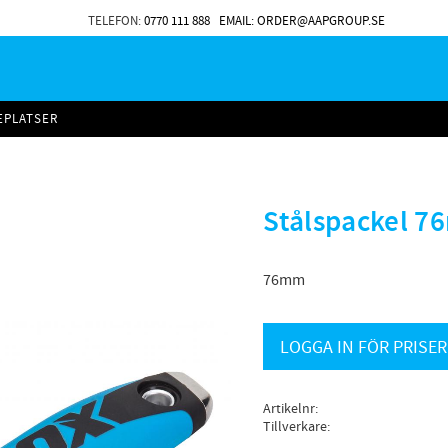
TELEFON:
0770 111 888
EMAIL: ORDER@AAPGROUP.SE
EPLATSER
Stålspackel 
76mm
LOGGA IN FÖR PRISER
Artikelnr
Tillverkare