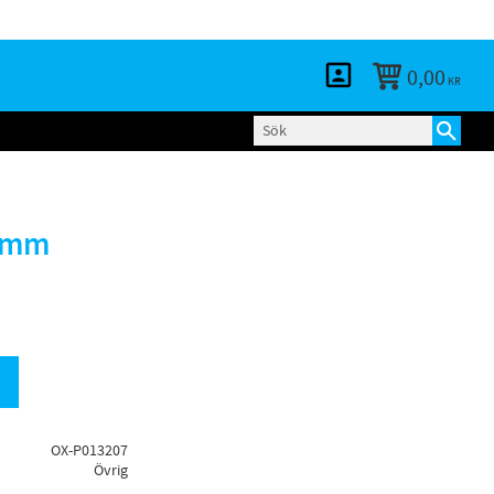
KUNDTJÄNST
LOGGA IN
BLOGG
0,00
KR
76mm
OX-P013207
Övrig