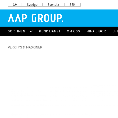
Sverige
Svenska
SEK
SORTIMENT
KUNDTJÄNST
OM OSS
MINA SIDOR
UT
VERKTYG & MASKINER