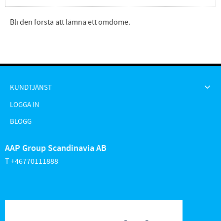
Bli den första att lämna ett omdöme.
KUNDTJÄNST
LOGGA IN
BLOGG
AAP Group Scandinavia AB
T +46770111888