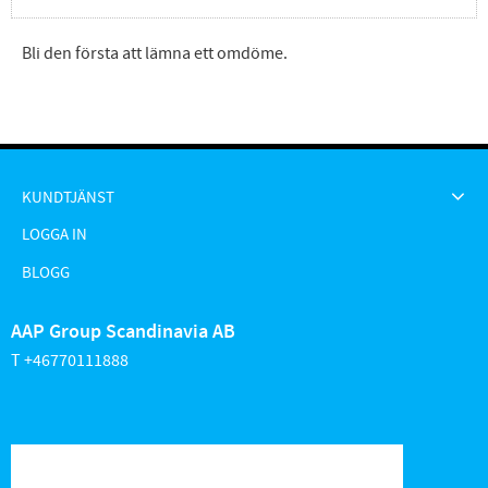
Bli den första att lämna ett omdöme.
KUNDTJÄNST
LOGGA IN
BLOGG
AAP Group Scandinavia AB
T +46770111888