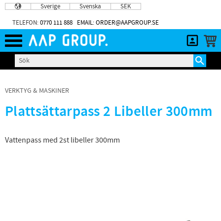
Sverige
Svenska
SEK
Meny
TELEFON:
0770 111 888
EMAIL: ORDER@AAPGROUP.SE
VERKTYG & MASKINER
Plattsättarpass 2 Libeller 300mm
Vattenpass med 2st libeller 300mm