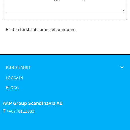
Bli den första att lämna ett omdöme.
KUNDTJÄNST
LOGGA IN
BLOGG
AAP Group Scandinavia AB
T +46770111888