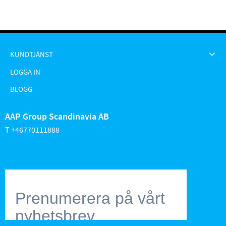
KUNDTJÄNST
LOGGA IN
BLOGG
AAP Group Scandinavia AB
T +46770111888