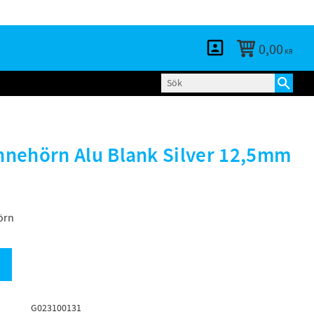
KUNDTJÄNST
LOGGA IN
BLOGG
0,00
KR
nehörn Alu Blank Silver 12,5mm
örn
G023100131