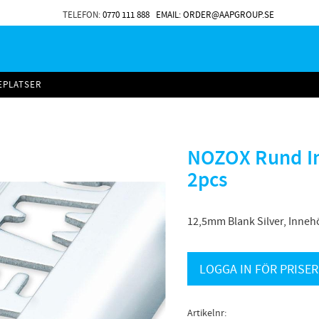
TELEFON:
0770 111 888
EMAIL: ORDER@AAPGROUP.SE
EPLATSER
NOZOX Rund In
2pcs
12,5mm Blank Silver, Inneh
LOGGA IN FÖR PRISER
Artikelnr