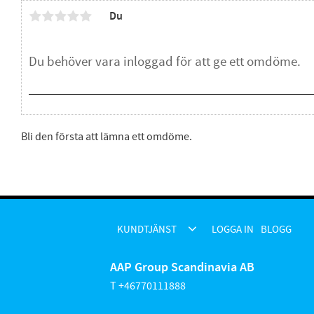
Du
Bli den första att lämna ett omdöme.
KUNDTJÄNST
LOGGA IN
BLOGG
AAP Group Scandinavia AB
T +46770111888