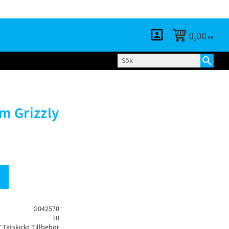
KUNDTJÄNST
LOGGA IN
BLOGG
0,00
KR
m Grizzly
G042570
10
 Tätskickt Tillbehör