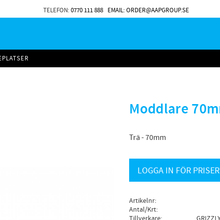
TELEFON:
0770 111 888
EMAIL: ORDER@AAPGROUP.SE
EPLATSER
Moddlare 70m
Trä - 70mm
LOGGA IN FÖR PRISER
Artikelnr
Antal/Krt
Tillverkare
GRIZZLY