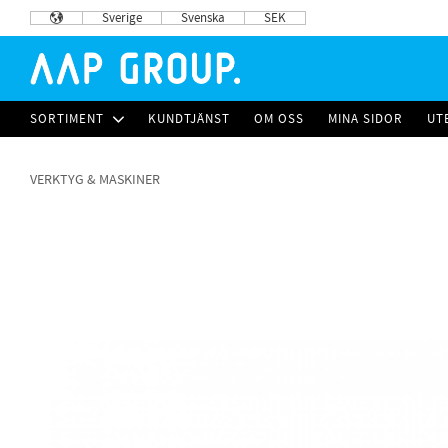
Sverige
Svenska
SEK
SORTIMENT
KUNDTJÄNST
OM OSS
MINA SIDOR
UT
VERKTYG & MASKINER