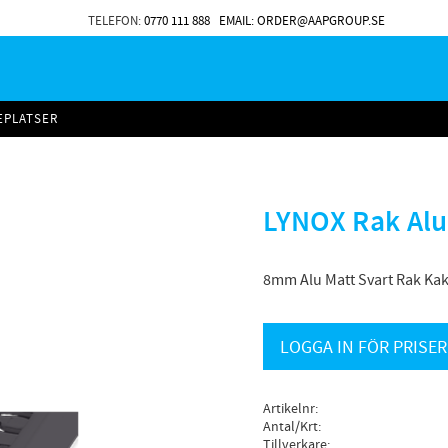
TELEFON:
0770 111 888
EMAIL: ORDER@AAPGROUP.SE
EPLATSER
LYNOX Rak Alu
8mm Alu Matt Svart Rak Kakel
LOGGA IN FÖR PRISER
Artikelnr
Antal/Krt
Tillverkare