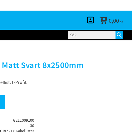
KUNDTJÄNST
LOGGA IN
BLOGG
0,00
KR
 Matt Svart 8x2500mm
list. L-Profil.
G211009100
30
GRIZZLY Kakellister