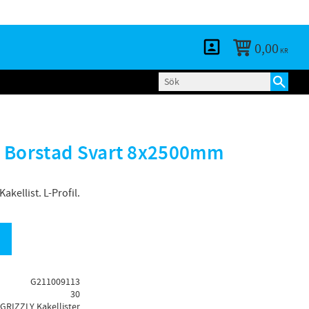
KUNDTJÄNST
LOGGA IN
BLOGG
0,00
KR
 Borstad Svart 8x2500mm
kellist. L-Profil.
G211009113
30
GRIZZLY Kakellister