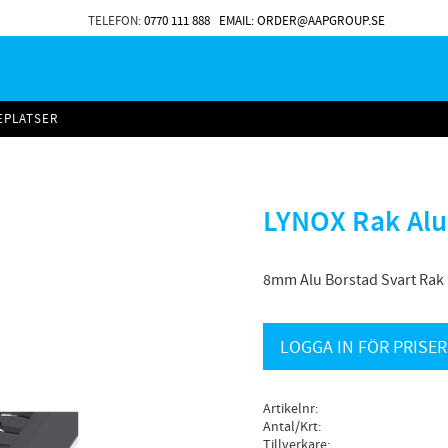
TELEFON:
0770 111 888
EMAIL: ORDER@AAPGROUP.SE
EPLATSER
LYNOX Rak Alu
8mm Alu Borstad Svart Rak Ka
LOGGA IN FÖR PRISER
Artikelnr
Antal/Krt
Tillverkare