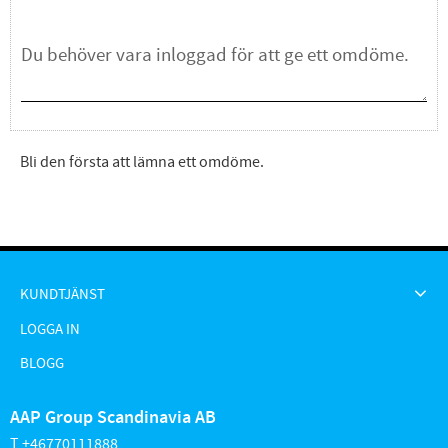
Bli den första att lämna ett omdöme.
KUNDTJÄNST
LOGGA IN
BLOGG
AAP Group Scandinavia AB
T +46770111888