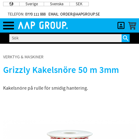
Sverige
Svenska
SEK
Meny
TELEFON:
0770 111 888
EMAIL: ORDER@AAPGROUP.SE
VERKTYG & MASKINER
Grizzly Kakelsnöre 50 m 3mm
​Kakelsnöre på rulle för smidig hantering.