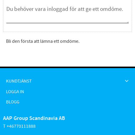
Bli den första att lämna ett omdöme.
KUNDTJÄNST
LOGGA IN
BLOGG
AAP Group Scandinavia AB
T +46770111888