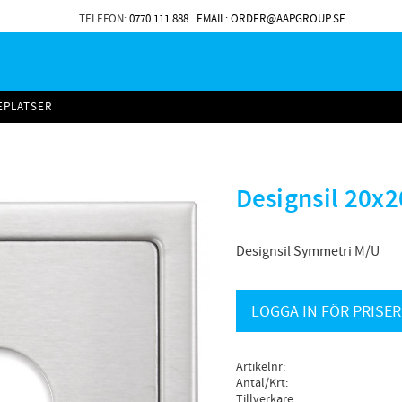
TELEFON:
0770 111 888
EMAIL: ORDER@AAPGROUP.SE
EPLATSER
Designsil 20x
Designsil Symmetri M/U
LOGGA IN FÖR PRISER
Artikelnr
Antal/Krt
Tillverkare