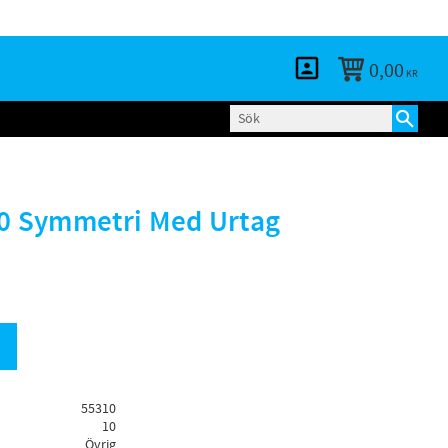
KUNDTJÄNST
LOGGA IN
BLOGG
0,00
KR
20 Symmetri Med Urtag
55310
10
Övrig