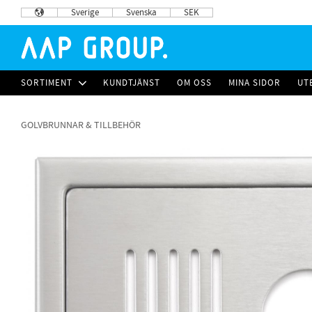
Sverige
Svenska
SEK
SORTIMENT
KUNDTJÄNST
OM OSS
MINA SIDOR
UT
GOLVBRUNNAR & TILLBEHÖR