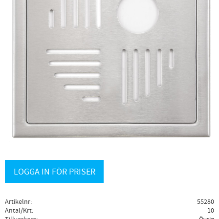
LOGGA IN FÖR PRISER
Artikelnr
55280
Antal/Krt
10