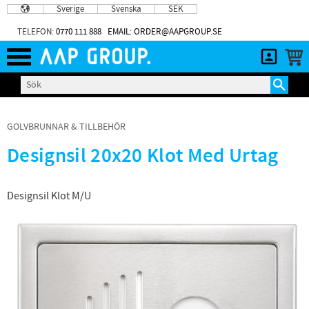
Sverige
Svenska
SEK
Meny
TELEFON:
0770 111 888
EMAIL: ORDER@AAPGROUP.SE
GOLVBRUNNAR & TILLBEHÖR
Designsil 20x20 Klot Med Urtag
Designsil Klot M/U