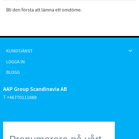
Bli den första att lämna ett omdöme.
KUNDTJÄNST
LOGGA IN
BLOGG
AAP Group Scandinavia AB
T +46770111888