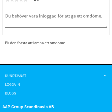
Bli den första att lämna ett omdöme.
KUNDTJÄNST
LOGGA IN
BLOGG
AAP Group Scandinavia AB