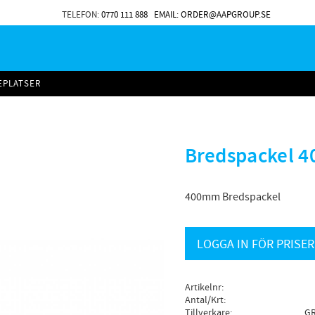
TELEFON:
0770 111 888
EMAIL: ORDER@AAPGROUP.SE
EPLATSER
Bredspackel 
400mm Bredspackel
LOGGA IN FÖR PRISER
Artikelnr
Antal/Krt
Tillverkare
GR