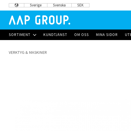
Sverige
Svenska
SEK
SORTIMENT
KUNDTJÄNST
OM OSS
MINA SIDOR
UT
VERKTYG & MASKINER