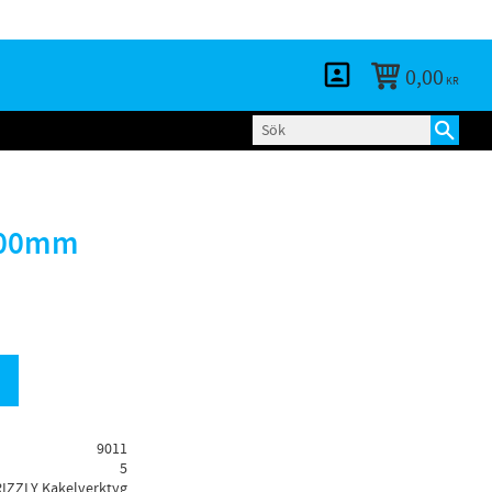
KUNDTJÄNST
LOGGA IN
BLOGG
0,00
KR
400mm
9011
5
IZZLY Kakelverktyg