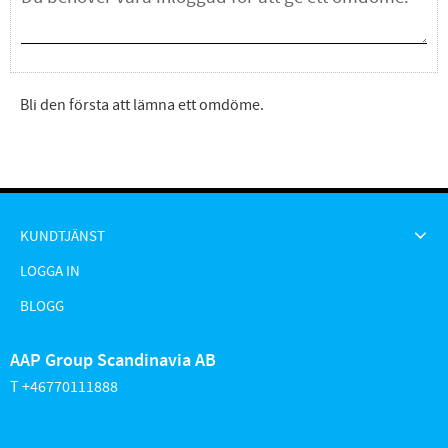
Bli den första att lämna ett omdöme.
KUNDTJÄNST
LOGGA IN
BLOGG
AAP Group Scandinavia AB
T +46770111888