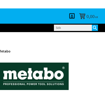
KUNDTJÄNST
LOGGA IN
BLOGG
0,00
KR
Metabo