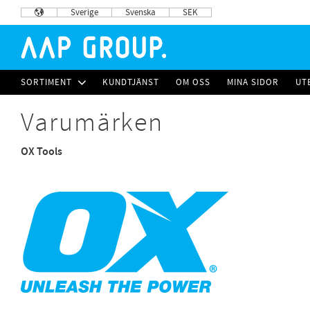
Sverige
Svenska
SEK
SORTIMENT
KUNDTJÄNST
OM OSS
MINA SIDOR
UT
Varumärken
OX Tools