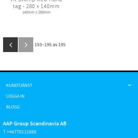
tag - 280 x 140mm
140mm x 280mm
193–
195
av
195
KUNDTJÄNST
LOGGA IN
BLOGG
AAP Group Scandinavia AB
T +46770111888