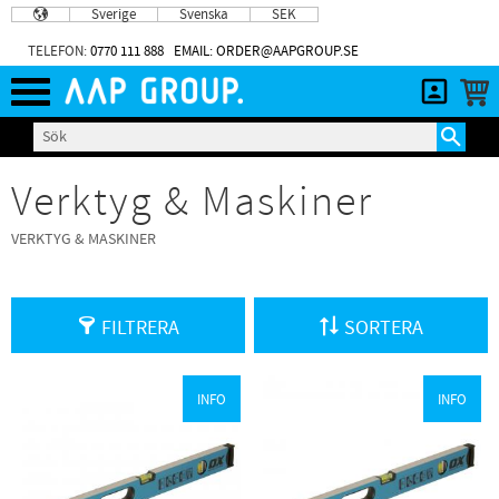
Sverige
Svenska
SEK
Meny
TELEFON:
0770 111 888
EMAIL: ORDER@AAPGROUP.SE
Verktyg & Maskiner
VERKTYG & MASKINER
FILTRERA
SORTERA
INFO
INFO